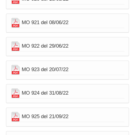
MO 921 del 08/06/22
MO 922 del 29/06/22
MO 923 del 20/07/22
MO 924 del 31/08/22
MO 925 del 21/09/22